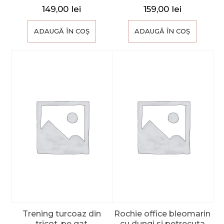
149,00
lei
159,00
lei
ADAUGĂ ÎN COȘ
ADAUGĂ ÎN COȘ
Trening turcoaz din
Rochie office bleomarin
tricot, pe gat
cu dungi si petrecuta