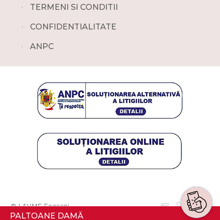
∙
TERMENI SI CONDITII
∙
CONFIDENTIALITATE
∙
ANPC
© LAUME Focsani
PALTOANE DAMĂ