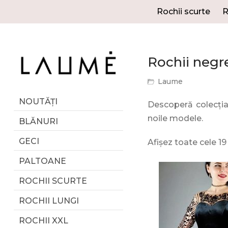
Rochii scurte
R
Rochii negr
Laume
NOUTĂȚI
Descoperă colecția
noile modele.
BLĂNURI
GECI
Afișez toate cele 19
PALTOANE
ROCHII SCURTE
ROCHII LUNGI
ROCHII XXL