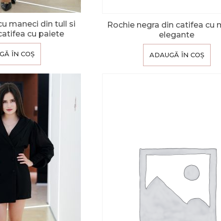
u maneci din tull si
Rochie negra din catifea cu
 catifea cu paiete
elegante
GĂ ÎN COȘ
ADAUGĂ ÎN COȘ