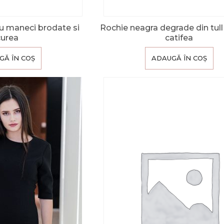
u maneci brodate si
Rochie neagra degrade din tull s
curea
catifea
GĂ ÎN COȘ
ADAUGĂ ÎN COȘ