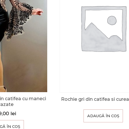
in catifea cu maneci
Rochie gri din catifea si curea 
vazate
9,00
lei
ADAUGĂ ÎN COȘ
GĂ ÎN COȘ