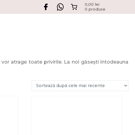
0,00
lei
0 produse
or atrage toate privirile. La noi găsești întodeauna