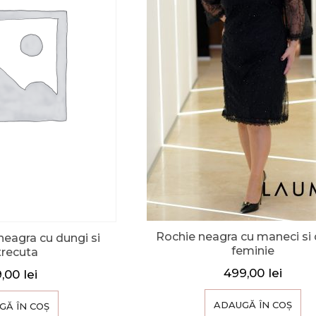
Rochie neagra cu maneci si d
neagra cu dungi si
feminie
trecuta
499,00
lei
9,00
lei
ADAUGĂ ÎN COȘ
GĂ ÎN COȘ