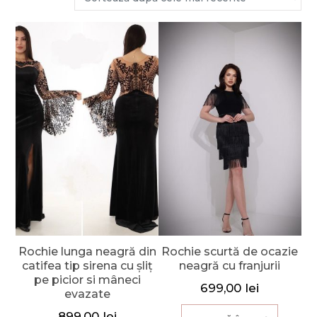
Rochie lunga neagră din
Rochie scurtă de ocazie
catifea tip sirena cu șliț
neagră cu franjurii
pe picior si mâneci
699,00
lei
evazate
899,00
lei