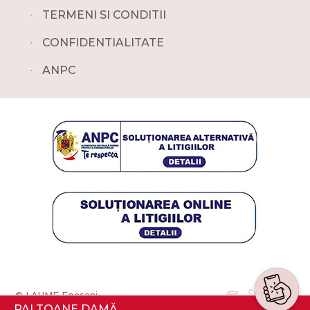
∙
TERMENI SI CONDITII
∙
CONFIDENTIALITATE
∙
ANPC
© LAUME Focsani
PALTOANE DAMĂ