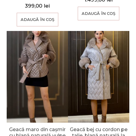
399,00
lei
ADAUGĂ ÎN COȘ
ADAUGĂ ÎN COȘ
Geacă maro din cașmir
Geacă bej cu cordon pe
cu blană naturală vulpe
talie ,blană naturală la