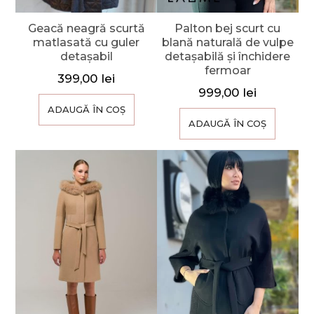
Geacă neagră scurtă
Palton bej scurt cu
matlasată cu guler
blană naturală de vulpe
detașabil
detașabilă și închidere
fermoar
399,00
lei
999,00
lei
ADAUGĂ ÎN COȘ
ADAUGĂ ÎN COȘ