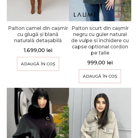
Palton camel din cașmir
Palton scurt din cașmir
cu glugă și blană
negru cu guler natural
naturală detașabilă
de vulpe si închidere cu
capse optional cordon
1.699,00
lei
pe talie
999,00
lei
ADAUGĂ ÎN COȘ
ADAUGĂ ÎN COȘ