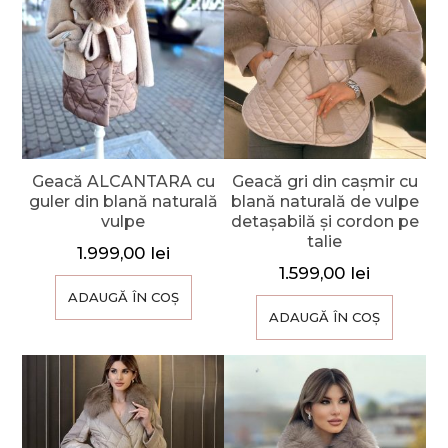
Geacă ALCANTARA cu
Geacă gri din cașmir cu
guler din blană naturală
blană naturală de vulpe
vulpe
detașabilă și cordon pe
talie
1.999,00
lei
1.599,00
lei
ADAUGĂ ÎN COȘ
ADAUGĂ ÎN COȘ