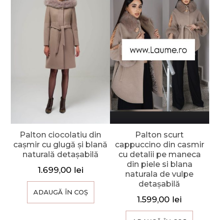
Palton ciocolatiu din
Palton scurt
cașmir cu glugă și blană
cappuccino din casmir
naturală detașabilă
cu detalii pe maneca
din piele si blana
1.699,00
lei
naturala de vulpe
detașabilă
ADAUGĂ ÎN COȘ
1.599,00
lei