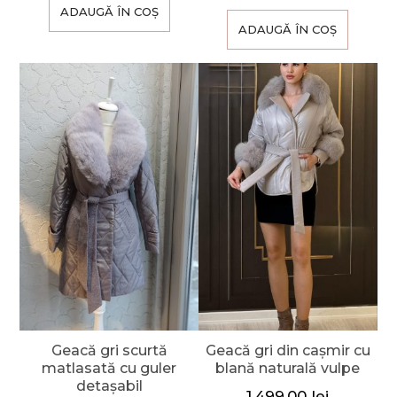
ADAUGĂ ÎN COȘ
ADAUGĂ ÎN COȘ
Geacă gri scurtă
Geacă gri din cașmir cu
matlasată cu guler
blană naturală vulpe
detașabil
1.499,00
lei