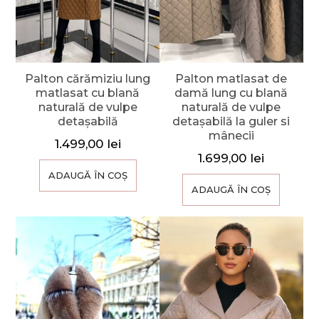
Palton cărămiziu lung
Palton matlasat de
matlasat cu blană
damă lung cu blană
naturală de vulpe
naturală de vulpe
detașabilă
detașabilă la guler si
mânecii
1.499,00
lei
1.699,00
lei
ADAUGĂ ÎN COȘ
ADAUGĂ ÎN COȘ