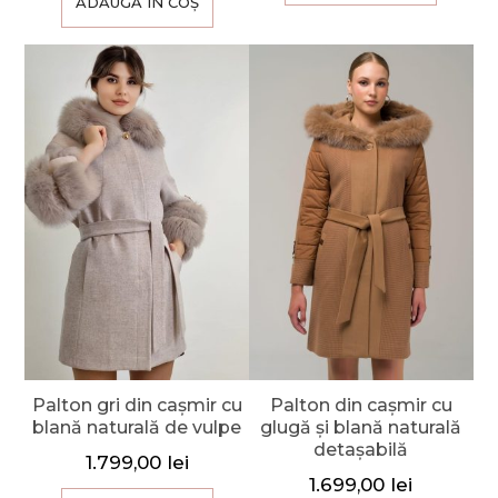
ADAUGĂ ÎN COȘ
Palton gri din cașmir cu
Palton din cașmir cu
blană naturală de vulpe
glugă și blană naturală
detașabilă
1.799,00
lei
1.699,00
lei