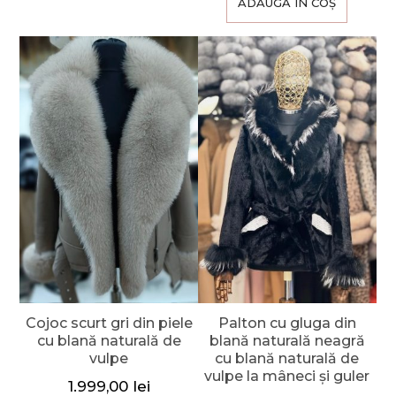
ADAUGĂ ÎN COȘ
Cojoc scurt gri din piele
Palton cu gluga din
cu blană naturală de
blană naturală neagră
vulpe
cu blană naturală de
vulpe la mâneci și guler
1.999,00
lei