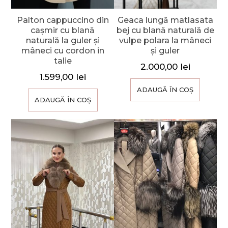
Palton cappuccino din
Geaca lungă matlasata
cașmir cu blană
bej cu blană naturală de
naturală la guler și
vulpe polara la mâneci
mâneci cu cordon in
și guler
talie
2.000,00
lei
1.599,00
lei
ADAUGĂ ÎN COȘ
ADAUGĂ ÎN COȘ