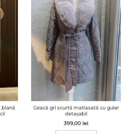
 ,blană
Geacă gri scurtă matlasată cu guler
cii
detașabil
399,00
lei