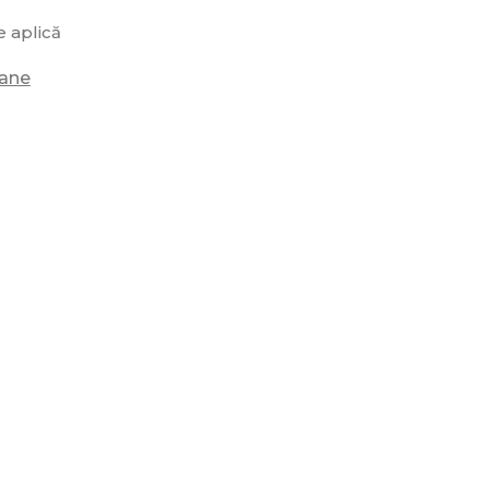
 aplică
oane