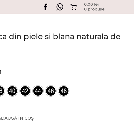
0,00
lei
0 produse
a din piele si blana naturala de
i
ADAUGĂ ÎN COȘ