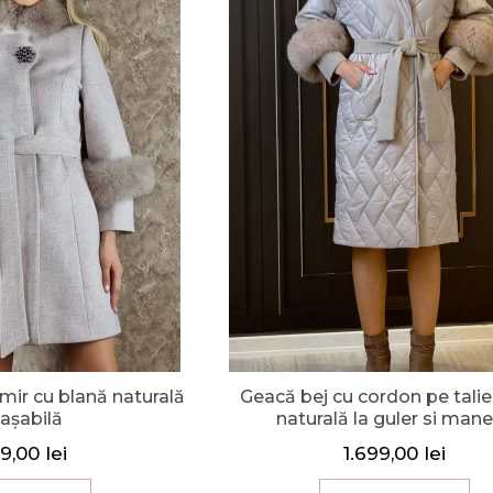
șmir cu blană naturală
Geacă bej cu cordon pe talie
așabilă
naturală la guler si mane
99,00
lei
1.699,00
lei