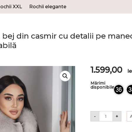
ochii XXL
Rochii elegante
 bej din casmir cu detalii pe manec
abilă
1.599,00
le
Mărimi
disponibile
-
+