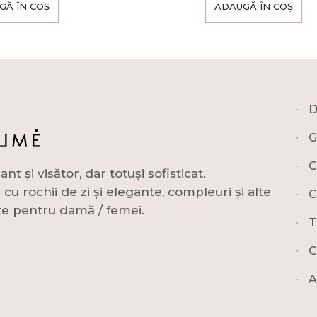
GĂ ÎN COȘ
ADAUGĂ ÎN COȘ
∙
D
∙
G
∙
C
și visător, dar totuși sofisticat.
u rochii de zi și elegante, compleuri și alte
∙
C
e pentru damă / femei.
∙
T
∙
C
∙
A