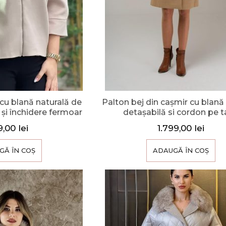
 cu blană naturală de
Palton bej din cașmir cu blană
 și închidere fermoar
detașabilă si cordon pe t
9,00
lei
1.799,00
lei
GĂ ÎN COȘ
ADAUGĂ ÎN COȘ