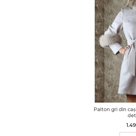
Palton gri din ca
det
1.4