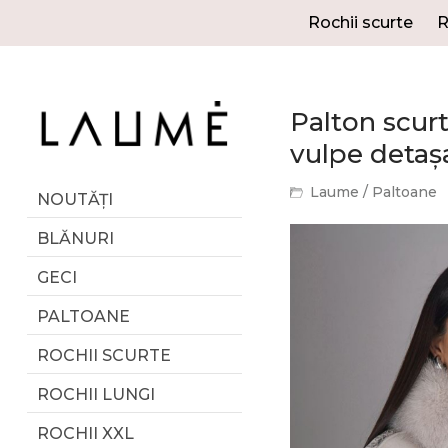
Rochii scurte
R
Palton scurt
vulpe detaș
Laume
/
Paltoane
NOUTĂȚI
BLĂNURI
GECI
PALTOANE
ROCHII SCURTE
ROCHII LUNGI
ROCHII XXL