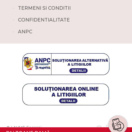
∙
TERMENI SI CONDITII
∙
CONFIDENTIALITATE
∙
ANPC
© LAUME Focsani