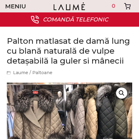
0
COMANDĂ TELEFONIC
Palton matlasat de damă lung
cu blană naturală de vulpe
detașabilă la guler si mânecii
Laume
/
Paltoane