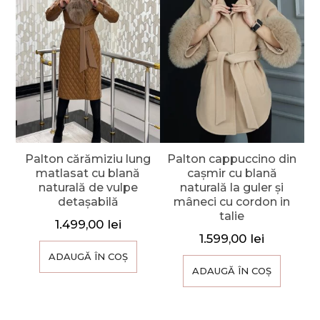
Palton cărămiziu lung
Palton cappuccino din
matlasat cu blană
cașmir cu blană
naturală de vulpe
naturală la guler și
detașabilă
mâneci cu cordon in
talie
1.499,00
lei
1.599,00
lei
ADAUGĂ ÎN COȘ
ADAUGĂ ÎN COȘ