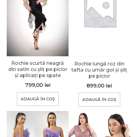
Rochie scurtă neagră
Rochie lungă roz din
din satin cu șliț pe picior
tafta cu umăr gol și șliț
și aplicați pe spate
pe picior
799,00
lei
899,00
lei
ADAUGĂ ÎN COȘ
ADAUGĂ ÎN COȘ