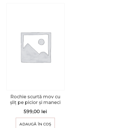
Rochie scurtă mov cu
șliț pe picior și maneci
599,00
lei
ADAUGĂ ÎN COȘ