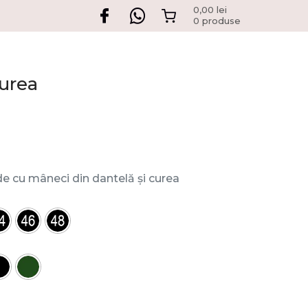
0,00
lei
0 produse
curea
e cu mâneci din dantelă și curea