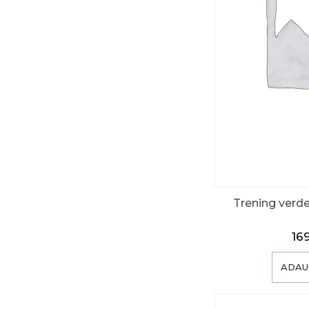
Trening verde 
16
ADAU