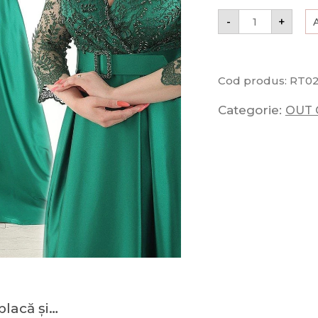
-
+
Cod produs:
RT0
Categorie:
OUT 
placă și…