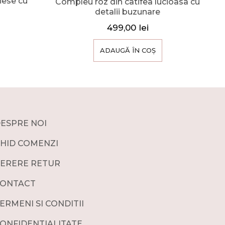
iese cu
Compleu roz din catifea lucioasa cu
detalii buzunare
499,00
lei
ADAUGĂ ÎN COȘ
ESPRE NOI
HID COMENZI
ERERE RETUR
ONTACT
ERMENI SI CONDITII
ONFIDENTIALITATE