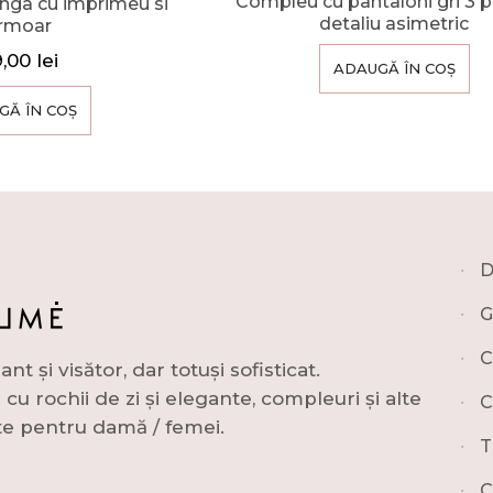
Compleu cu pantaloni gri 3 p
unga cu imprimeu si
detaliu asimetric
ermoar
9,00
lei
ADAUGĂ ÎN COȘ
GĂ ÎN COȘ
∙
D
∙
G
∙
C
și visător, dar totuși sofisticat.
u rochii de zi și elegante, compleuri și alte
∙
C
e pentru damă / femei.
∙
T
∙
C