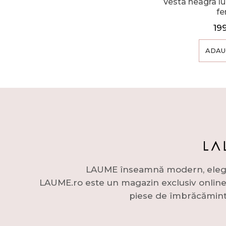
Vesta neagra l
f
19
ADAU
LAUME înseamnă modern, elegant 
LAUME.ro este un magazin exclusiv online c
piese de îmbrăcămint