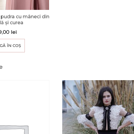
 pudra cu mâneci din
ă și curea
9,00
lei
GĂ ÎN COȘ
e