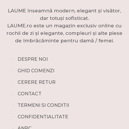
LAUME înseamnă modern, elegant și visător,
dar totuși sofisticat.
LAUME.ro este un magazin exclusiv online cu
rochii de zi și elegante, compleuri și alte piese
de îmbrăcăminte pentru damă / femei.
∙
DESPRE NOI
∙
GHID COMENZI
∙
CERERE RETUR
∙
CONTACT
∙
TERMENI SI CONDITII
∙
CONFIDENTIALITATE
∙
ANPC