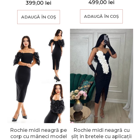
499,00
lei
399,00
lei
ADAUGĂ ÎN COȘ
ADAUGĂ ÎN COȘ
Rochie midi neagră pe
Rochie midi neagră cu
corp cu mâneci model
șliț in bretele cu aplicații