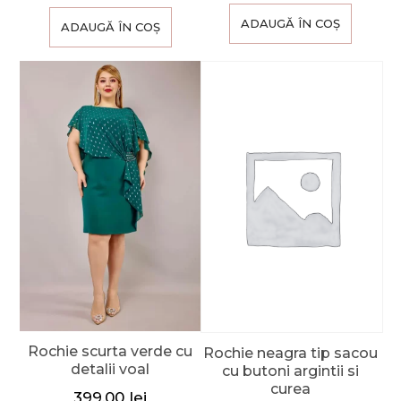
ADAUGĂ ÎN COȘ
ADAUGĂ ÎN COȘ
Rochie scurta verde cu
Rochie neagra tip sacou
detalii voal
cu butoni argintii si
curea
399,00
lei