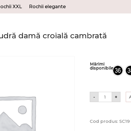
ochii XXL
Rochii elegante
udră damă croială cambrată
Mărimi
disponibile
-
+
Cod produs:
SC19