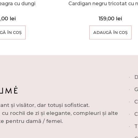
agra cu dungi
Cardigan negru tricotat cu n
9,00
lei
159,00
lei
GĂ ÎN COȘ
ADAUGĂ ÎN COȘ
∙
D
∙
G
∙
C
și visător, dar totuși sofisticat.
u rochii de zi și elegante, compleuri și alte
∙
C
e pentru damă / femei.
∙
T