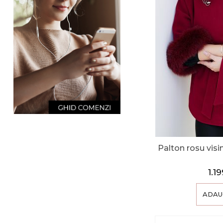
Palton rosu visi
1.1
ADAU