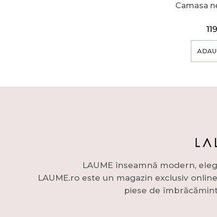
Camasa ne
11
ADAU
LAUME înseamnă modern, elegant 
LAUME.ro este un magazin exclusiv online c
piese de îmbrăcămint