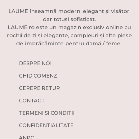
LAUME înseamnă modern, elegant și visător,
dar totuși sofisticat.
LAUME.ro este un magazin exclusiv online cu
rochii de zi și elegante, compleuri și alte piese
de îmbrăcăminte pentru damă / femei.
∙
DESPRE NOI
∙
GHID COMENZI
∙
CERERE RETUR
∙
CONTACT
∙
TERMENI SI CONDITII
∙
CONFIDENTIALITATE
∙
ANPC