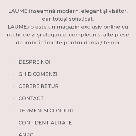
LAUME înseamnă modern, elegant și visător,
dar totuși sofisticat.
LAUME.ro este un magazin exclusiv online cu
rochii de zi și elegante, compleuri și alte piese
de îmbrăcăminte pentru damă / femei.
∙
DESPRE NOI
∙
GHID COMENZI
∙
CERERE RETUR
∙
CONTACT
∙
TERMENI SI CONDITII
∙
CONFIDENTIALITATE
∙
ANPC