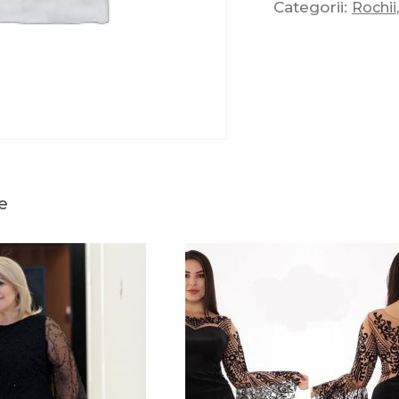
Categorii:
Rochii
e