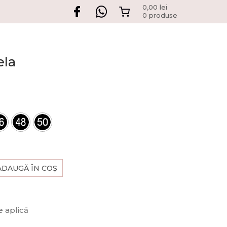
0,00
lei
0 produse
ela
ADAUGĂ ÎN COȘ
 aplică