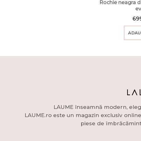
Rochie neagra d
e
69
ADAU
LAUME înseamnă modern, elegant 
LAUME.ro este un magazin exclusiv online c
piese de îmbrăcămint