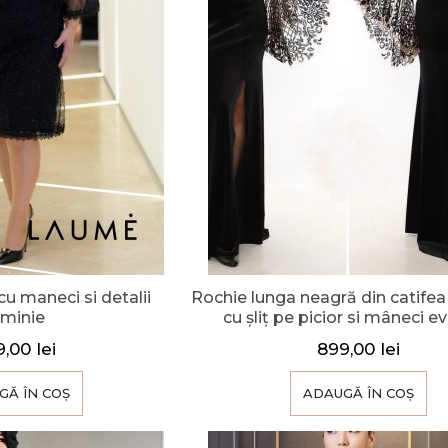
u maneci si detalii
Rochie lunga neagră din catifea 
eminie
cu șliț pe picior si mâneci e
9,00
lei
899,00
lei
GĂ ÎN COȘ
ADAUGĂ ÎN COȘ