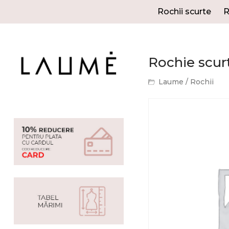
Rochii scurte
R
Rochie scurt
Laume
/
Rochii