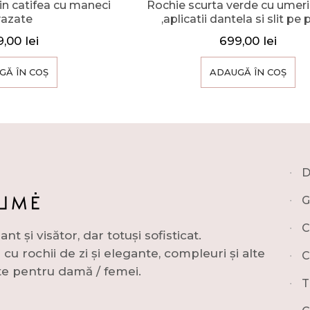
in catifea cu maneci
Rochie scurta verde cu umerii
vazate
,aplicatii dantela si slit pe 
9,00
lei
699,00
lei
GĂ ÎN COȘ
ADAUGĂ ÎN COȘ
∙
D
∙
G
∙
C
și visător, dar totuși sofisticat.
u rochii de zi și elegante, compleuri și alte
∙
C
e pentru damă / femei.
∙
T