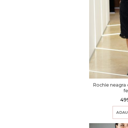
Rochie neagra c
f
49
ADAU