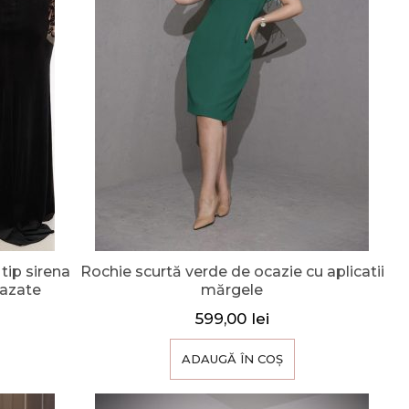
tip sirena
Rochie scurtă verde de ocazie cu aplicatii
vazate
mărgele
599,00
lei
ADAUGĂ ÎN COȘ