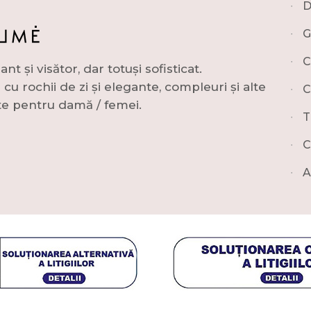
∙
D
∙
G
∙
C
și visător, dar totuși sofisticat.
u rochii de zi și elegante, compleuri și alte
∙
C
e pentru damă / femei.
∙
T
∙
C
∙
A