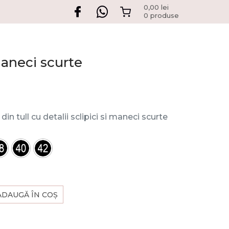
0,00
lei
0 produse
 maneci scurte
din tull cu detalii sclipici si maneci scurte
ADAUGĂ ÎN COȘ