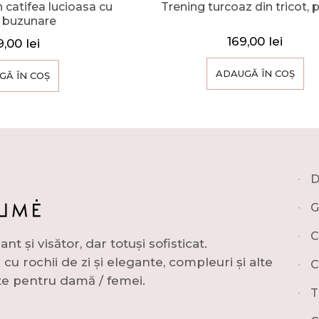
 catifea lucioasa cu
Trening turcoaz din tricot, 
i buzunare
169,00
lei
9,00
lei
ADAUGĂ ÎN COȘ
GĂ ÎN COȘ
∙
D
∙
G
∙
C
și visător, dar totuși sofisticat.
u rochii de zi și elegante, compleuri și alte
∙
C
e pentru damă / femei.
∙
T