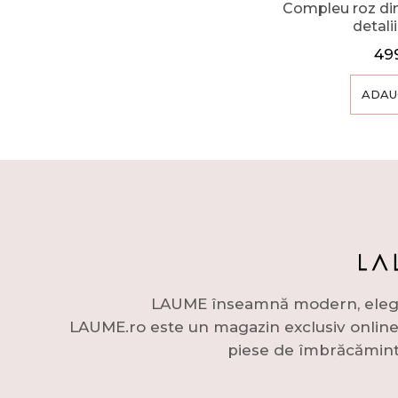
Compleu roz din
detali
49
ADAU
LAUME înseamnă modern, elegant 
LAUME.ro este un magazin exclusiv online c
piese de îmbrăcămint