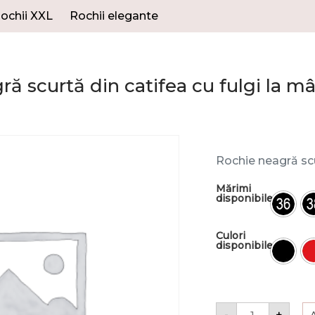
ochii XXL
Rochii elegante
ă scurtă din catifea cu fulgi la m
Rochie neagră scu
Mărimi
disponibile
Culori
disponibile
-
+