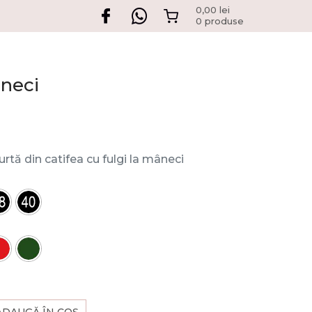
0,00
lei
0 produse
âneci
rtă din catifea cu fulgi la mâneci
ADAUGĂ ÎN COȘ