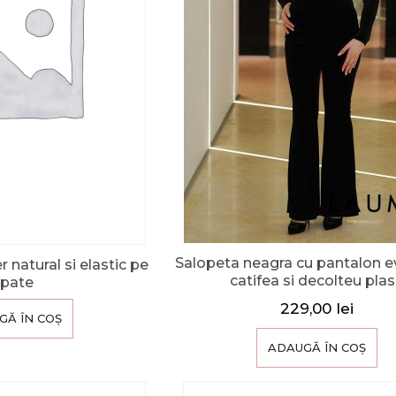
Salopeta neagra cu pantalon e
 natural si elastic pe
catifea si decolteu pla
spate
229,00
lei
GĂ ÎN COȘ
ADAUGĂ ÎN COȘ