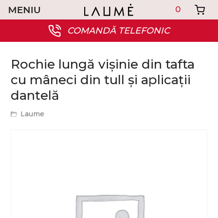
0
COMANDĂ TELEFONIC
Rochie lungă vișinie din tafta
cu mâneci din tull și aplicații
dantelă
Laume