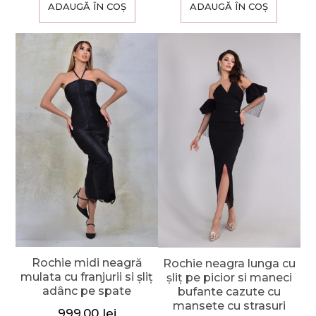
ADAUGĂ ÎN COȘ
ADAUGĂ ÎN COȘ
Rochie midi neagră
Rochie neagra lunga cu
mulata cu franjurii si șliț
șliț pe picior si maneci
adânc pe spate
bufante cazute cu
mansete cu strasuri
999,00
lei