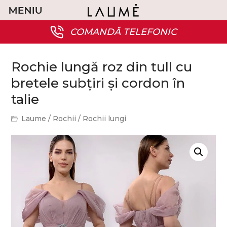
COMANDĂ TELEFONIC
Rochie lungă roz din tull cu
bretele subțiri și cordon în
talie
Laume
/
Rochii
/
Rochii lungi