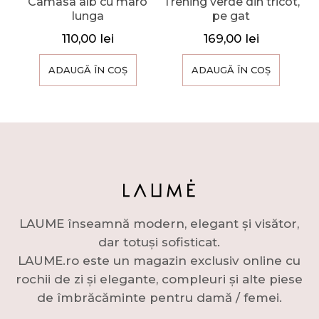
Camasa alb cu maro
Trening verde din tricot,
lunga
pe gat
110,00
lei
169,00
lei
ADAUGĂ ÎN COȘ
ADAUGĂ ÎN COȘ
LAUME înseamnă modern, elegant și visător,
dar totuși sofisticat.
LAUME.ro este un magazin exclusiv online cu
rochii de zi și elegante, compleuri și alte piese
de îmbrăcăminte pentru damă / femei.