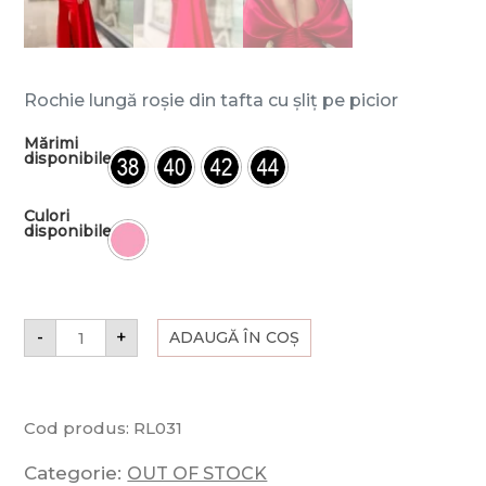
Rochie lungă roșie din tafta cu șliț pe picior
Mărimi
disponibile
Culori
disponibile
-
+
ADAUGĂ ÎN COȘ
Cod produs:
RL031
Categorie:
OUT OF STOCK