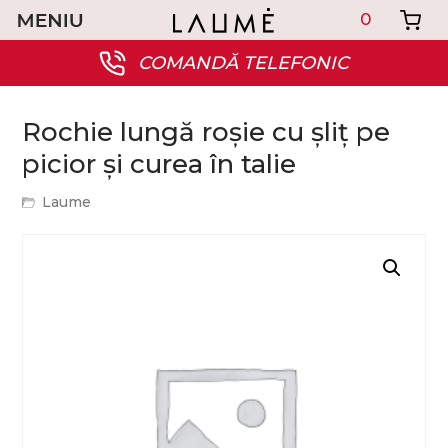
0
COMANDĂ TELEFONIC
Rochie lungă roșie cu șliț pe
picior și curea în talie
Laume