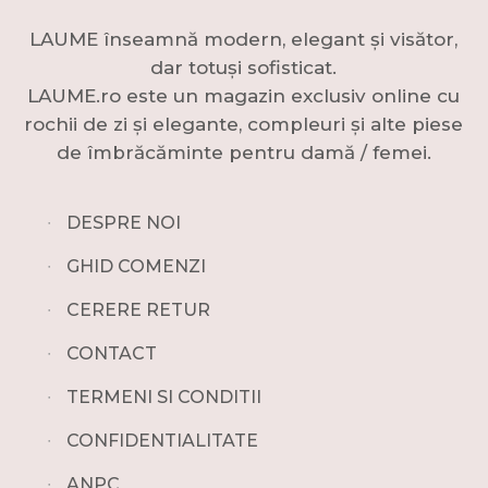
LAUME înseamnă modern, elegant și visător,
dar totuși sofisticat.
LAUME.ro este un magazin exclusiv online cu
rochii de zi și elegante, compleuri și alte piese
de îmbrăcăminte pentru damă / femei.
∙
DESPRE NOI
∙
GHID COMENZI
∙
CERERE RETUR
∙
CONTACT
∙
TERMENI SI CONDITII
∙
CONFIDENTIALITATE
∙
ANPC