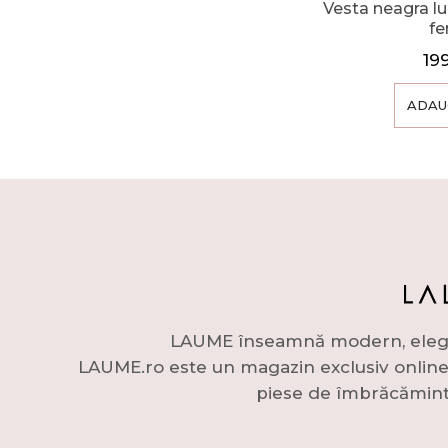
Vesta neagra l
f
19
ADAU
LAUME înseamnă modern, elegant 
LAUME.ro este un magazin exclusiv online c
piese de îmbrăcămint