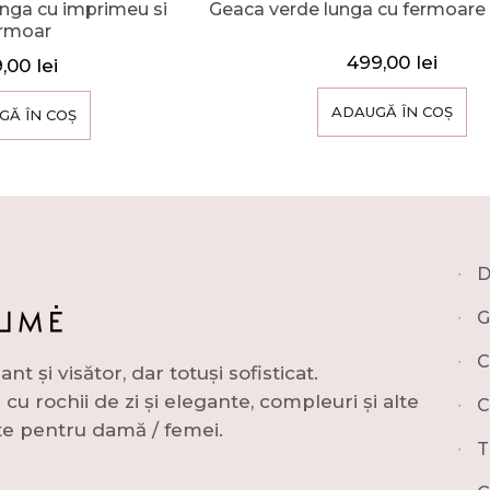
unga cu imprimeu si
Geaca verde lunga cu fermoare i
ermoar
499,00
lei
9,00
lei
ADAUGĂ ÎN COȘ
GĂ ÎN COȘ
∙
D
∙
G
∙
C
și visător, dar totuși sofisticat.
u rochii de zi și elegante, compleuri și alte
∙
C
e pentru damă / femei.
∙
T