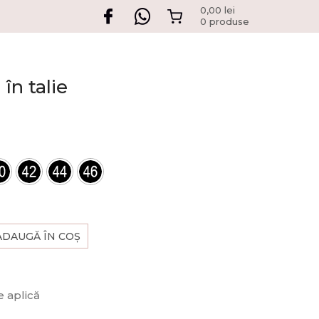
0,00
lei
0 produse
în talie
ADAUGĂ ÎN COȘ
 aplică