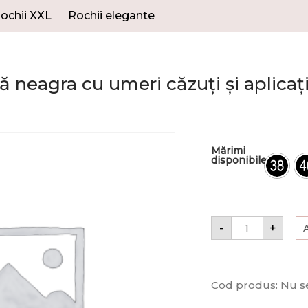
ochii XXL
Rochii elegante
 neagra cu umeri căzuți și aplicați 
Mărimi
disponibile
-
+
Cod produs:
Nu se