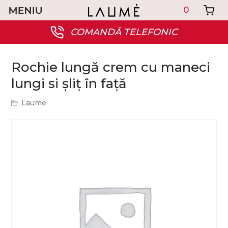
0
COMANDĂ TELEFONIC
Rochie lungă crem cu maneci
lungi si șliț în față
Laume