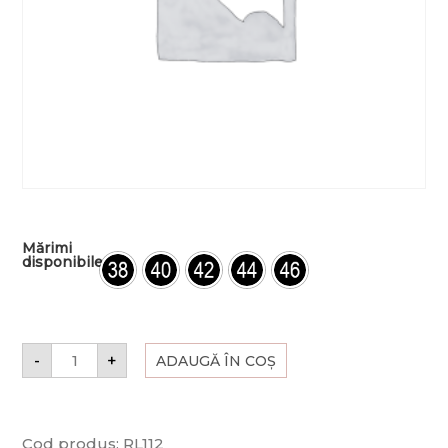
Mărimi
disponibile
-
+
ADAUGĂ ÎN COȘ
Cod produs:
RL112