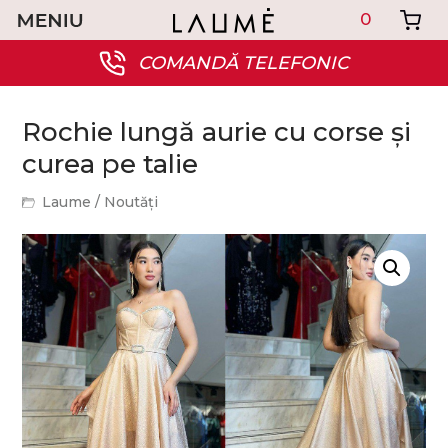
0
COMANDĂ TELEFONIC
Rochie lungă aurie cu corse și
curea pe talie
Laume
/
Noutăți