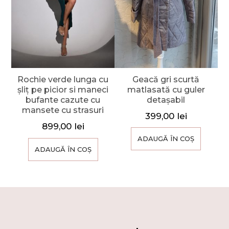
Geacă gri scurtă
Rochie verde lunga cu
matlasată cu guler
șliț pe picior si maneci
detașabil
bufante cazute cu
mansete cu strasuri
399,00
lei
899,00
lei
ADAUGĂ ÎN COȘ
ADAUGĂ ÎN COȘ