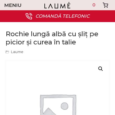
0
COMANDĂ TELEFONIC
Rochie lungă albă cu șliț pe
picior și curea în talie
Laume