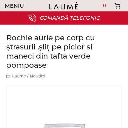
0
COMANDĂ TELEFONIC
Rochie aurie pe corp cu
ștrasurii ,șliț pe picior si
maneci din tafta verde
pompoase
Laume
/
Noutăți