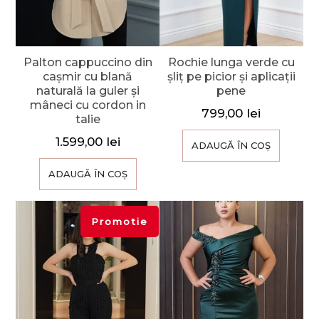
Palton cappuccino din
Rochie lunga verde cu
cașmir cu blană
șliț pe picior și aplicații
naturală la guler și
pene
mâneci cu cordon in
799,00
lei
talie
1.599,00
lei
ADAUGĂ ÎN COȘ
ADAUGĂ ÎN COȘ
Promotie