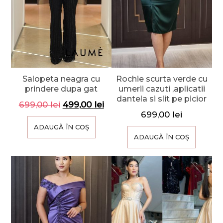
Salopeta neagra cu
Rochie scurta verde cu
prindere dupa gat
umerii cazuti ,aplicatii
dantela si slit pe picior
699,00
lei
499,00
lei
699,00
lei
ADAUGĂ ÎN COȘ
ADAUGĂ ÎN COȘ