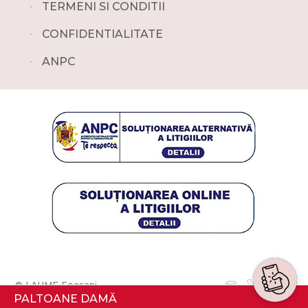
∙
TERMENI SI CONDITII
∙
CONFIDENTIALITATE
∙
ANPC
© LAUME Focsani
PALTOANE DAMĂ