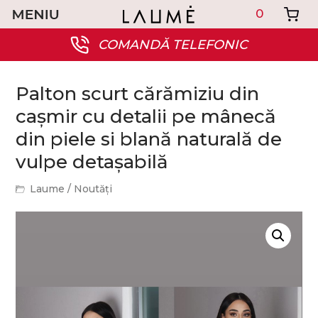
0
COMANDĂ TELEFONIC
Palton scurt cărămiziu din
cașmir cu detalii pe mânecă
din piele si blană naturală de
vulpe detașabilă
Laume
/
Noutăți