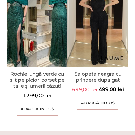
Rochie lungă verde cu
Salopeta neagra cu
șliț pe picior ,corset pe
prindere dupa gat
talie și umerii căzuți
699,00
lei
499,00
lei
1.299,00
lei
ADAUGĂ ÎN COȘ
ADAUGĂ ÎN COȘ