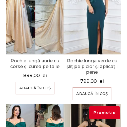
Rochie lungă aurie cu
Rochie lunga verde cu
corse și curea pe talie
șliț pe picior și aplicații
pene
899,00
lei
799,00
lei
ADAUGĂ ÎN COȘ
ADAUGĂ ÎN COȘ
Promotie