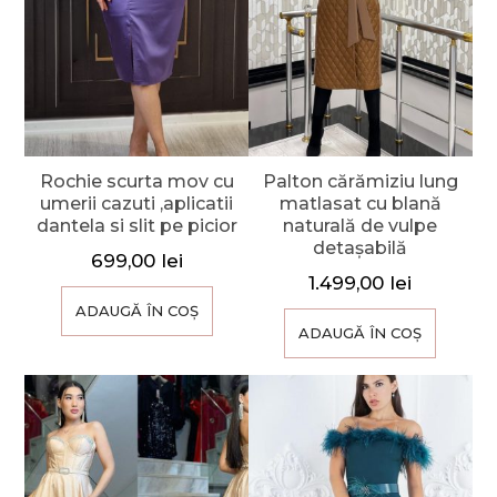
Rochie scurta mov cu
Palton cărămiziu lung
umerii cazuti ,aplicatii
matlasat cu blană
dantela si slit pe picior
naturală de vulpe
detașabilă
699,00
lei
1.499,00
lei
ADAUGĂ ÎN COȘ
ADAUGĂ ÎN COȘ