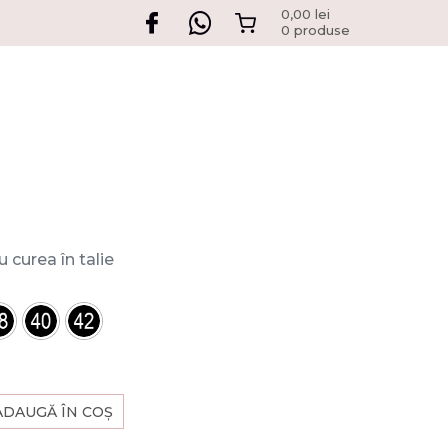
0,00
lei
0 produse
curea în talie
ADAUGĂ ÎN COȘ