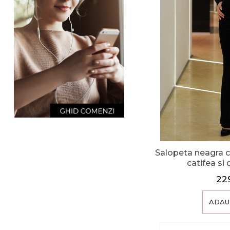
Salopeta neagra c
catifea si
22
ADAU