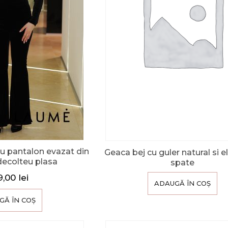
u pantalon evazat din
Geaca bej cu guler natural si e
 decolteu plasa
spate
9,00
lei
ADAUGĂ ÎN COȘ
GĂ ÎN COȘ