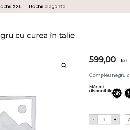
ochii XXL
Rochii elegante
ru cu curea în talie
599,00
lei
Compleu negru cu 
Mărimi
disponibile
-
+