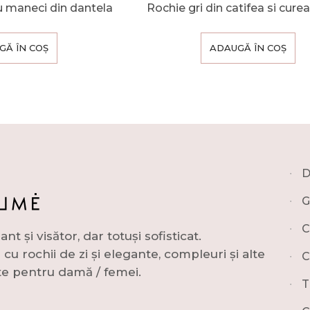
u maneci din dantela
Rochie gri din catifea si curea 
GĂ ÎN COȘ
ADAUGĂ ÎN COȘ
∙
D
∙
G
∙
C
și visător, dar totuși sofisticat.
u rochii de zi și elegante, compleuri și alte
∙
C
e pentru damă / femei.
∙
T