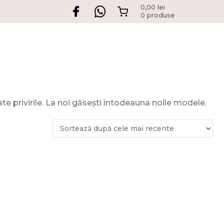
0,00
lei
0 produse
e privirile. La noi găsești întodeauna noile modele.