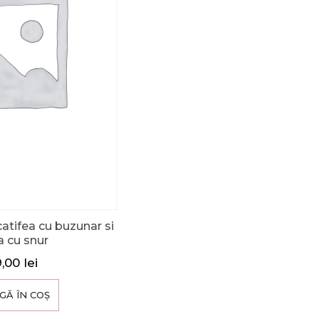
catifea cu buzunar si
a cu snur
9,00
lei
GĂ ÎN COȘ