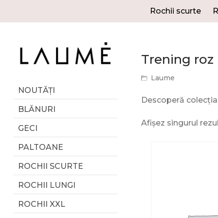
Rochii scurte
R
Trening roz
Laume
NOUTĂȚI
Descoperă colecția 
BLĂNURI
Afișez singurul rezu
GECI
PALTOANE
ROCHII SCURTE
ROCHII LUNGI
ROCHII XXL