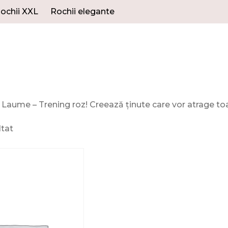
ochii XXL
Rochii elegante
Laume – Trening roz! Creează ținute care vor atrage toat
ltat