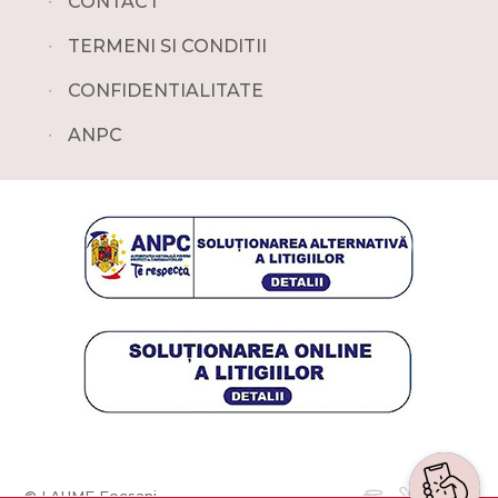
∙
CONTACT
∙
TERMENI SI CONDITII
∙
CONFIDENTIALITATE
∙
ANPC
© LAUME Focsani