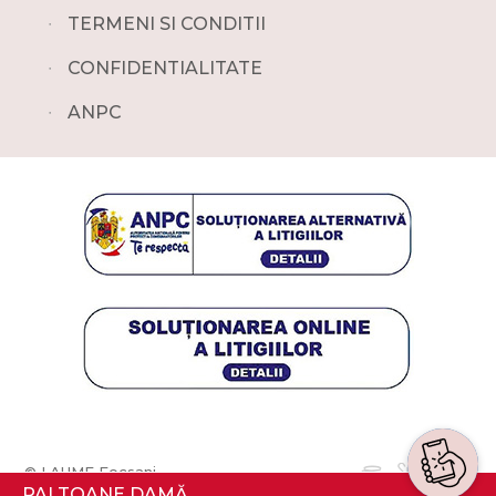
∙
TERMENI SI CONDITII
∙
CONFIDENTIALITATE
∙
ANPC
© LAUME Focsani
PALTOANE DAMĂ