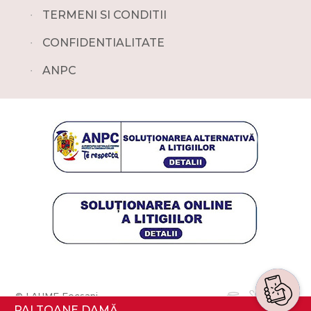
∙
TERMENI SI CONDITII
∙
CONFIDENTIALITATE
∙
ANPC
© LAUME Focsani
PALTOANE DAMĂ