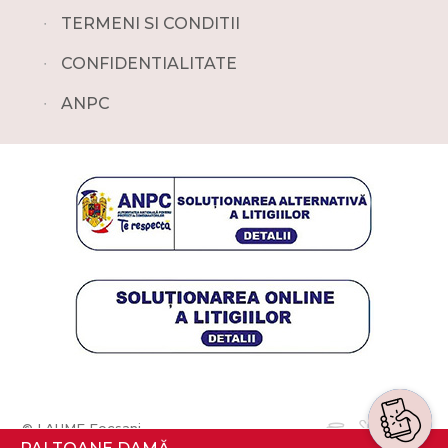
∙
TERMENI SI CONDITII
∙
CONFIDENTIALITATE
∙
ANPC
© LAUME Focsani