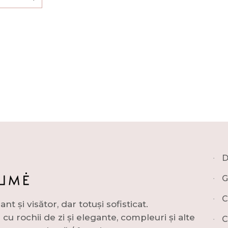
∙
D
∙
G
∙
C
și visător, dar totuși sofisticat.
u rochii de zi și elegante, compleuri și alte
∙
C