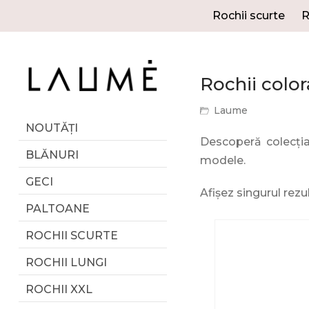
Rochii scurte
R
Rochii color
Laume
NOUTĂȚI
Descoperă colecția
BLĂNURI
modele.
GECI
Afișez singurul rezu
PALTOANE
ROCHII SCURTE
ROCHII LUNGI
ROCHII XXL