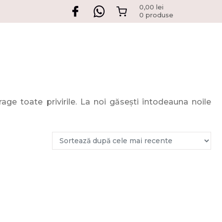
0,00
lei
0 produse
ge toate privirile. La noi găsești întodeauna noile