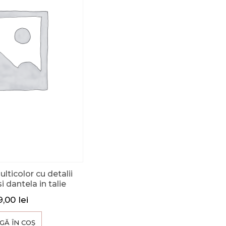
lticolor cu detalii
i dantela in talie
9,00
lei
GĂ ÎN COȘ