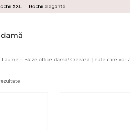
ochii XXL
Rochii elegante
e damă
Laume – Bluze office damă! Creează ținute care vor atr
rezultate