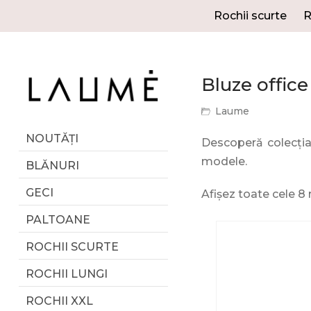
Rochii scurte
R
Bluze offic
Laume
NOUTĂȚI
Descoperă colecția 
modele.
BLĂNURI
GECI
Afișez toate cele 8 
PALTOANE
ROCHII SCURTE
ROCHII LUNGI
ROCHII XXL