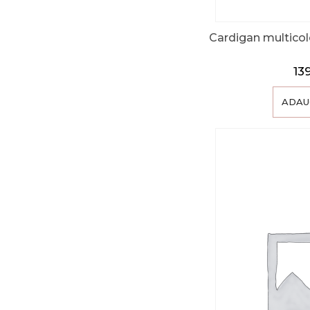
Cardigan multicolo
13
ADAU