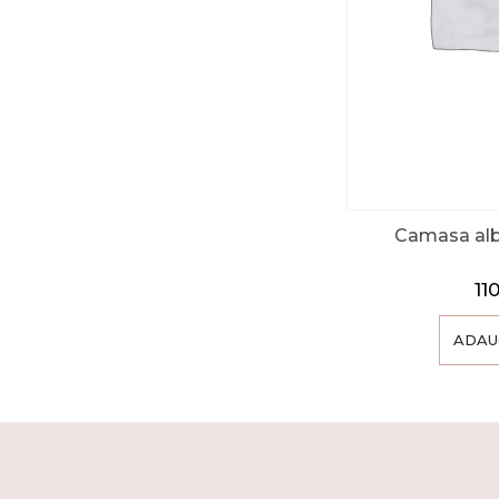
Camasa alb
11
ADAU