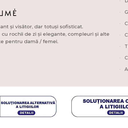
∙
D
∙
G
∙
C
și visător, dar totuși sofisticat.
u rochii de zi și elegante, compleuri și alte
∙
C
e pentru damă / femei.
∙
T
∙
C
∙
A