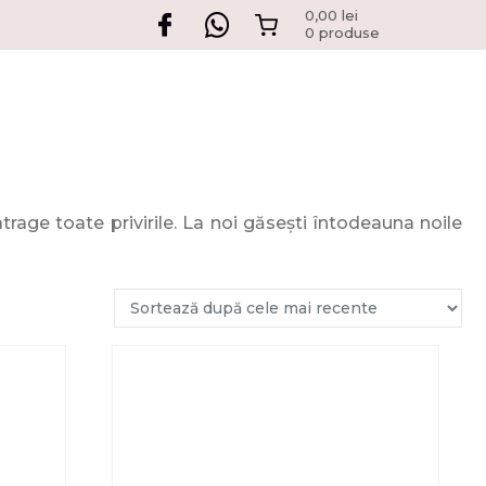
0,00
lei
0 produse
age toate privirile. La noi găsești întodeauna noile