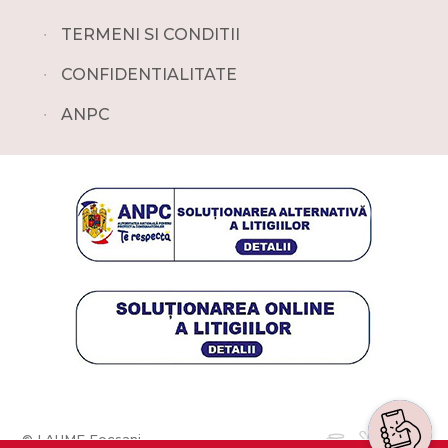
∙
TERMENI SI CONDITII
∙
CONFIDENTIALITATE
∙
ANPC
© LAUME Focsani