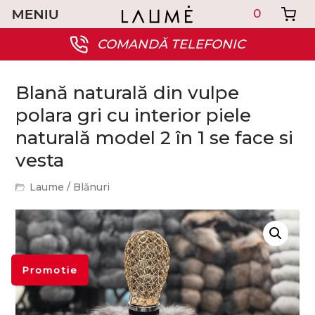
0
COMANDĂ TELEFONIC
Blană naturală din vulpe
polara gri cu interior piele
naturală model 2 în 1 se face si
vesta
Laume
/
Blănuri
Promotie