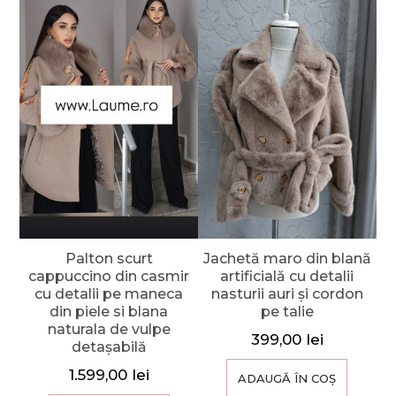
Palton scurt
Jachetă maro din blană
cappuccino din casmir
artificială cu detalii
cu detalii pe maneca
nasturii auri și cordon
din piele si blana
pe talie
naturala de vulpe
399,00
lei
detașabilă
1.599,00
lei
ADAUGĂ ÎN COȘ