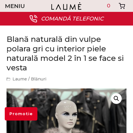
0
COMANDĂ TELEFONIC
Blană naturală din vulpe
polara gri cu interior piele
naturală model 2 în 1 se face si
vesta
Laume
/
Blănuri
Promotie